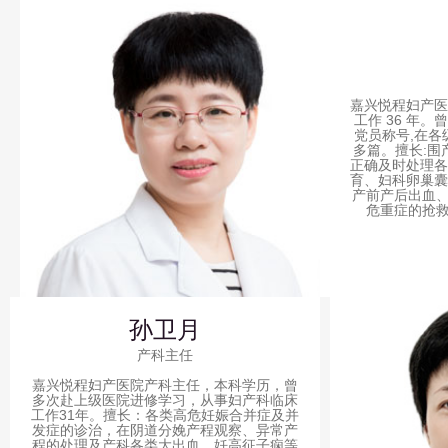
嘉兴悦程妇产医
工作 36 年
党员称号,在各
多篇。擅长:围
正确及时处理各
育、妇科卵巢囊
产前产后出血
危重症的抢
孙卫月
产科主任
嘉兴悦程妇产医院产科主任，本科学历，曾
多次赴上级医院进修学习，从事妇产科临床
工作31年。擅长：各类高危妊娠合并症及并
发症的诊治，在阴道分娩产程观察、异常产
程的处理及产科各类大出血、妊高征子痫等