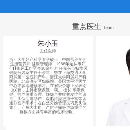
重点医生
Team
朱小玉
主任医师
浙江大学妇产科学医学硕士，中国营养学会
注册营养师,健康管理师，1988年始从事妇
产科临床工作至今30余年,担任嘉兴市妇幼保
健院分娩室主任十余年，曾在上海交通大学
附属第一医院妇产科、浙江大学附属妇产科
医院、北京海淀区妇保院、美国太平洋医学
中心等多地进修学习。在省级杂志上发表论
文6篇，主持市级课题一项。 擅长:孕期保
健、营养体重管理、妊娠合并症并发症的诊
治、头位阴道助产、双胎妊娠疤痕子宫等困
难剖宫产手术；在自然分娩管理技巧及头位
难产、产后大出血、产时子痫等危急重症的
抢救方面具有丰富的临床经验。